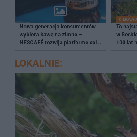
CIEKAWO
Nowa generacja konsumentów
To najst
wybiera kawę na zimno –
w Beski
NESCAFÉ rozwija platformę cold
100 lat h
coffee
LOKALNIE: