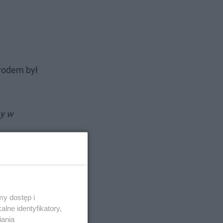
owodem był
my w
y dostęp i
lne identyfikatory,
iania