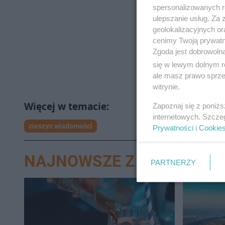
spersonalizowanych re
ulepszanie usług. Za
geolokalizacyjnych or
cenimy Twoją prywatno
Zgoda jest dobrowoln
się w lewym dolnym r
ale masz prawo sprzec
witrynie.
Zapoznaj się z poniż
internetowych. Szcze
cieszyn wiadomości
Prywatności
i
Cookie
NAJNOWSZE Z DZIAŁU BE
PARTNERZY