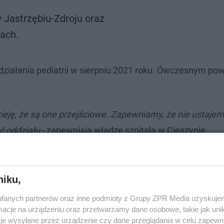
w Jastrzębiu-Zdroju oraz
ach.
ż działania pediatrii w sierpniu 2021 roku. Ówczesnym p
eję, że są one przejściowe. Zapewniamy, że nie ustaje
ć oddziału
- zapewniają władze szpitala w Cieszynie.
niku,
fanych partnerów oraz inne podmioty z Grupy ZPR Media uzyskujem
cje na urządzeniu oraz przetwarzamy dane osobowe, takie jak unika
je wysyłane przez urządzenie czy dane przeglądania w celu zapewn