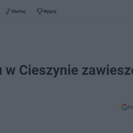
Słuchaj
Wygraj
lu w Cieszynie zawies
Do