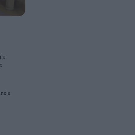
nie
3
encja