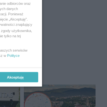
anie odbiorców oraz
nych danych
kacji. Ponieważ
ięcie „Akceptuję”.
ywatności znajdujący
ą zgody użytkownika,
 tylko na tej
 naszych serwisów
esz w
Polityce
Akceptuję
IAŁ SPONSOROWANY