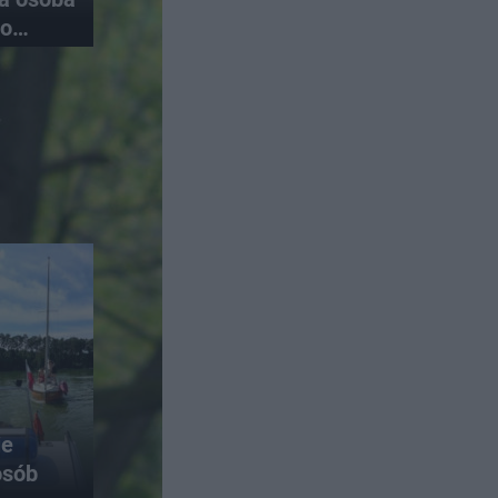
do
ie
osób