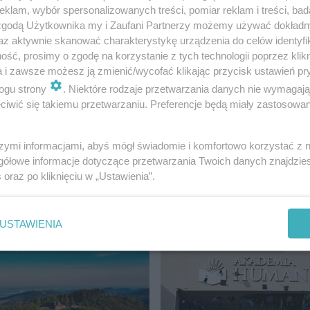
klam, wybór spersonalizowanych treści, pomiar reklam i treści, bad
 zgodą Użytkownika my i Zaufani Partnerzy możemy używać dokład
az aktywnie skanować charakterystykę urządzenia do celów identyfi
ść, prosimy o zgodę na korzystanie z tych technologii poprzez klikn
a i zawsze możesz ją zmienić/wycofać klikając przycisk ustawień pr
ogu strony
. Niektóre rodzaje przetwarzania danych nie wymagaj
iwić się takiemu przetwarzaniu. Preferencje będą miały zastosowanie
szymi informacjami, abyś mógł świadomie i komfortowo korzystać z
gółowe informacje dotyczące przetwarzania Twoich danych znajdzi
s
oraz po kliknięciu w „Ustawienia”.
SKIDY
USTAWIENIA
MATER