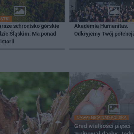
STKI
arsze schronisko górskie
Akademia Humanitas.
dzie Śląskim. Ma ponad
Odkryjemy Twój potencj
istorii
NAWAŁNICA NAD POLSKĄ
Grad wielkości pięści
zrujnował dachy. Jed