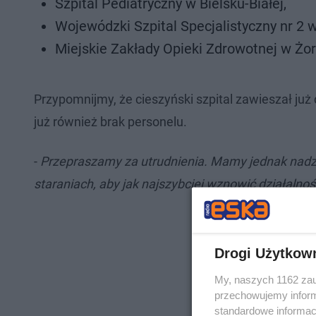
Szpital Pediatryczny w Bielsku-Białej,
Wojewódzki Szpital Specjalistyczny nr 2 
Miejskie Zakłady Opieki Zdrowotnej w Żor
Przypomnijmy, że cieszyński szpital zawieszał ju
już również brak personelu.
-
Przepraszamy za utrudnienia. Mamy jednak nadzi
staraniach, aby jak najszybciej wznowić działalnoś
Drogi Użytkow
My, naszych 1162 zau
przechowujemy informa
standardowe informac