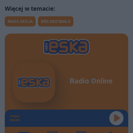
NAGA SESJA
BIELSKO BIAŁA
Radio Online
TERAZ
GRAMY