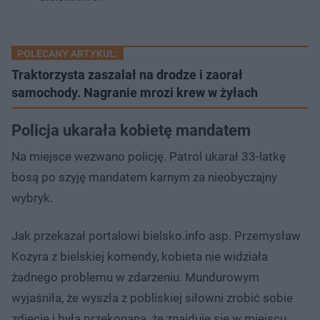
POLECANY ARTYKUŁ:
Traktorzysta zaszalał na drodze i zaorał
samochody. Nagranie mrozi krew w żyłach
Policja ukarała kobietę mandatem
Na miejsce wezwano policję. Patrol ukarał 33-latkę
bosą po szyję mandatem karnym za nieobyczajny
wybryk.
Jak przekazał portalowi bielsko.info asp. Przemysław
Kozyra z bielskiej komendy, kobieta nie widziała
żadnego problemu w zdarzeniu. Mundurowym
wyjaśniła, że wyszła z pobliskiej siłowni zrobić sobie
zdjęcie i była przekonana, że znajduje się w miejscu