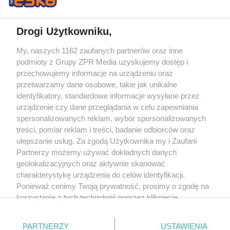
Drogi Użytkowniku,
My, naszych 1162 zaufanych partnerów oraz inne
Żaden utwór zamieszczony w serwisie nie może być powielany i
podmioty z Grupy ZPR Media uzyskujemy dostęp i
rozpowszechniany lub dalej rozpowszechniany w jakikolwiek sposób (w
tym także elektroniczny lub mechaniczny) na jakimkolwiek polu
przechowujemy informacje na urządzeniu oraz
eksploatacji w jakiejkolwiek formie, włącznie z umieszczaniem w Internecie
przetwarzamy dane osobowe, takie jak unikalne
bez pisemnej zgody właściciela praw. Jakiekolwiek użycie lub
wykorzystanie utworów w całości lub w części z naruszeniem prawa, tzn.
identyfikatory, standardowe informacje wysyłane przez
bez właściwej zgody, jest zabronione pod groźbą kary i może być ścigane
urządzenie czy dane przeglądania w celu zapewniania
prawnie.
spersonalizowanych reklam, wybór spersonalizowanych
treści, pomiar reklam i treści, badanie odbiorców oraz
ulepszanie usług. Za zgodą Użytkownika my i Zaufani
Partnerzy możemy używać dokładnych danych
geolokalizacyjnych oraz aktywnie skanować
charakterystykę urządzenia do celów identyfikacji.
O nas
Ponieważ cenimy Twoją prywatność, prosimy o zgodę na
korzystanie z tych technologii poprzez kliknięcie
Informacje prawne
„Akceptuję”. Zgoda jest dobrowolna i zawsze możesz ją
zmienić/wycofać klikając przycisk ustawień prywatności
Nasze serwisy
PARTNERZY
USTAWIENIA