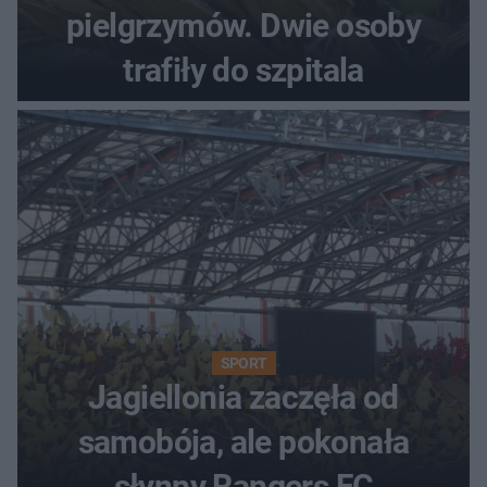
pielgrzymów. Dwie osoby
trafiły do szpitala
SPORT
Jagiellonia zaczęła od
samobója, ale pokonała
słynny Rangers FC