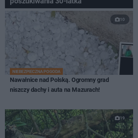
poszukiwania 30-latka
10
NIEBEZPIECZNA POGODA
Nawałnice nad Polską. Ogromny grad
niszczy dachy i auta na Mazurach!
19