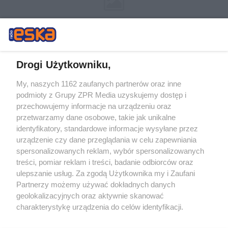
Drogi Użytkowniku,
My, naszych 1162 zaufanych partnerów oraz inne
Żaden utwór zamieszczony w serwisie nie może być powielany i
podmioty z Grupy ZPR Media uzyskujemy dostęp i
rozpowszechniany lub dalej rozpowszechniany w jakikolwiek sposób (w
tym także elektroniczny lub mechaniczny) na jakimkolwiek polu
przechowujemy informacje na urządzeniu oraz
eksploatacji w jakiejkolwiek formie, włącznie z umieszczaniem w
przetwarzamy dane osobowe, takie jak unikalne
Internecie bez pisemnej zgody właściciela praw. Jakiekolwiek użycie lub
identyfikatory, standardowe informacje wysyłane przez
wykorzystanie utworów w całości lub w części z naruszeniem prawa,
tzn. bez właściwej zgody, jest zabronione pod groźbą kary i może być
urządzenie czy dane przeglądania w celu zapewniania
ścigane prawnie.
spersonalizowanych reklam, wybór spersonalizowanych
treści, pomiar reklam i treści, badanie odbiorców oraz
ulepszanie usług. Za zgodą Użytkownika my i Zaufani
Partnerzy możemy używać dokładnych danych
geolokalizacyjnych oraz aktywnie skanować
charakterystykę urządzenia do celów identyfikacji.
Ponieważ cenimy Twoją prywatność, prosimy o zgodę na
O nas