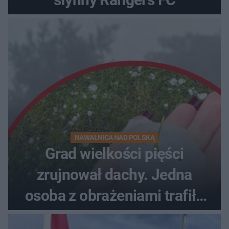
NAWAŁNICA NAD POLSKĄ
Grad wielkości pięści
zrujnował dachy. Jedna
osoba z obrażeniami trafiła
do szpitala