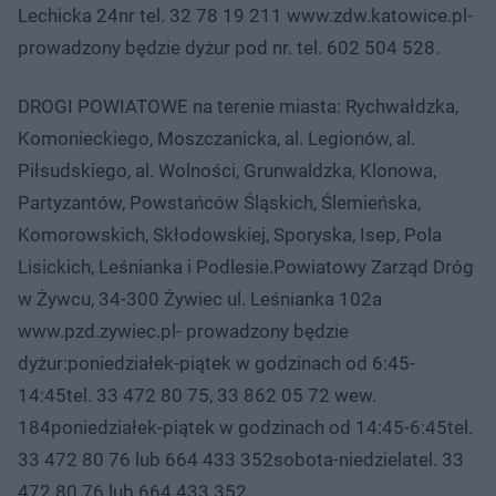
Lechicka 24nr tel. 32 78 19 211 www.zdw.katowice.pl-
prowadzony będzie dyżur pod nr. tel. 602 504 528.
DROGI POWIATOWE na terenie miasta: Rychwałdzka,
Komonieckiego, Moszczanicka, al. Legionów, al.
Piłsudskiego, al. Wolności, Grunwaldzka, Klonowa,
Partyzantów, Powstańców Śląskich, Ślemieńska,
Komorowskich, Skłodowskiej, Sporyska, Isep, Pola
Lisickich, Leśnianka i Podlesie.Powiatowy Zarząd Dróg
w Żywcu, 34-300 Żywiec ul. Leśnianka 102a
www.pzd.zywiec.pl- prowadzony będzie
dyżur:poniedziałek-piątek w godzinach od 6:45-
14:45tel. 33 472 80 75, 33 862 05 72 wew.
184poniedziałek-piątek w godzinach od 14:45-6:45tel.
33 472 80 76 lub 664 433 352sobota-niedzielatel. 33
472 80 76 lub 664 433 352