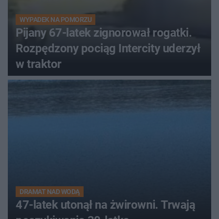
WYPADEK NA POMORZU
Pijany 67-latek zignorował rogatki.
Rozpędzony pociąg Intercity uderzył
w traktor
DRAMAT NAD WODĄ
47-latek utonął na żwirowni. Trwają