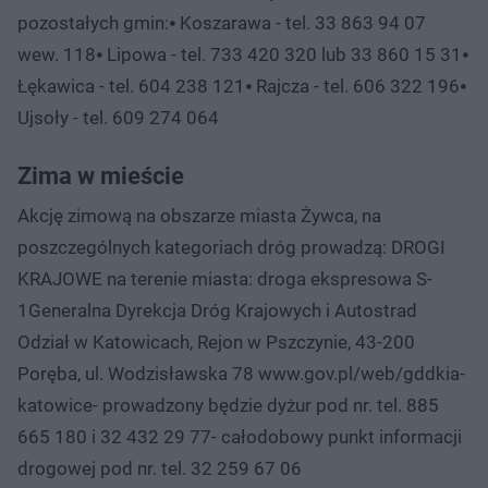
pozostałych gmin:⦁ Koszarawa - tel. 33 863 94 07
wew. 118⦁ Lipowa - tel. 733 420 320 lub 33 860 15 31⦁
Łękawica - tel. 604 238 121⦁ Rajcza - tel. 606 322 196⦁
Ujsoły - tel. 609 274 064
Zima w mieście
Akcję zimową na obszarze miasta Żywca, na
poszczególnych kategoriach dróg prowadzą: DROGI
KRAJOWE na terenie miasta: droga ekspresowa S-
1Generalna Dyrekcja Dróg Krajowych i Autostrad
Odział w Katowicach, Rejon w Pszczynie, 43-200
Poręba, ul. Wodzisławska 78 www.gov.pl/web/gddkia-
katowice- prowadzony będzie dyżur pod nr. tel. 885
665 180 i 32 432 29 77- całodobowy punkt informacji
drogowej pod nr. tel. 32 259 67 06