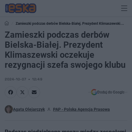
Zamieszki podczas derbów Bielska-Białej. Prezydent Klimaszewski
oczekuje rezygnacji szefa swojego klubu
Zamieszki podczas derbów
Bielska-Białej. Prezydent
Klimaszewski oczekuje
rezygnacji szefa swojego klubu
2024-10-07
12:49
Dodaj do Google
Agata Olejarczyk
PAP - Polska Agencja Prasowa
Podczas niedzielnego meczu między zespołami