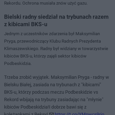
Rekordu. Ochrona musiała znów użyć gazu.
Bielski radny siedział na trybunach razem
z kibicami BKS-u
Jednym z uczestników zdarzenia był Maksymilian
Pryga, przewodniczący Klubu Radnych Prezydenta
Klimaszewskiego. Radny był widziany w towarzystwie
kibiców BKS-u, którzy zajęli sektor kibiców
Podbeskidzia.
Trzeba zrobić wyjątek. Maksymilian Pryga - radny w
Bielsku Białej, zasiada na trybunach z "kibicami"
BKS-u, którzy podczas meczu Podbeskidzie vs
Rekord wbijają na trybuny zasiadając na "młynie"
kibiców Podbeskidzia!I dobrze bawi się z
koleżankami z Beksy! 🤡
https://t.co/YMpwcs9rjo