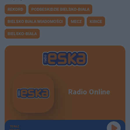
REKORD
PODBESKIDZIE BIELSKO-BIAŁA
BIELSKO BIAŁA WIADOMOŚCI
MECZ
KIBICE
BIELSKO-BIAŁA
Radio Online
TERAZ