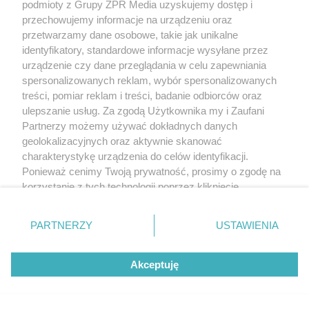
podmioty z Grupy ZPR Media uzyskujemy dostęp i
Pogoń Szczecin wygrywa w
przechowujemy informacje na urządzeniu oraz
przetwarzamy dane osobowe, takie jak unikalne
Ekstraklasie z Motorem. Kto
identyfikatory, standardowe informacje wysyłane przez
przyniósł szczęście trenerowi
urządzenie czy dane przeglądania w celu zapewniania
spersonalizowanych reklam, wybór spersonalizowanych
gospodarzy?
treści, pomiar reklam i treści, badanie odbiorców oraz
ulepszanie usług. Za zgodą Użytkownika my i Zaufani
Partnerzy możemy używać dokładnych danych
geolokalizacyjnych oraz aktywnie skanować
charakterystykę urządzenia do celów identyfikacji.
Ponieważ cenimy Twoją prywatność, prosimy o zgodę na
korzystanie z tych technologii poprzez kliknięcie
„Akceptuję”. Zgoda jest dobrowolna i zawsze możesz ją
zmienić/wycofać klikając przycisk ustawień prywatności
SKOKI NARCIARSKIE
PARTNERZY
USTAWIENIA
znajdujący się w lewym dolnym rogu strony
. Niektóre
Letnia Grand Prix w Courchevel.
rodzaje przetwarzania danych nie wymagają zgody
Zobacz zaskakujące wyniki
Akceptuję
użytkownika, ale masz prawo sprzeciwić się takiemu
zawodów
przetwarzaniu. Preferencje będą miały zastosowanie tylko
na tej witrynie.