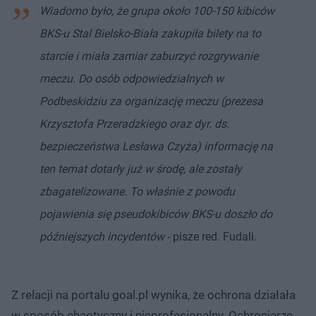
Wiadomo było, że grupa około 100-150 kibiców
BKS-u Stal Bielsko-Biała zakupiła bilety na to
starcie i miała zamiar zaburzyć rozgrywanie
meczu. Do osób odpowiedzialnych w
Podbeskidziu za organizację meczu (prezesa
Krzysztofa Przeradzkiego oraz dyr. ds.
bezpieczeństwa Lesława Czyża) informację na
ten temat dotarły już w środę, ale zostały
zbagatelizowane. To właśnie z powodu
pojawienia się pseudokibiców BKS-u doszło do
późniejszych incydentów
- pisze red. Fudali.
Z relacji na portalu goal.pl wynika, że ochrona działała
w sposób chaotyczny i nieprofesjonalny. Ochroniarze