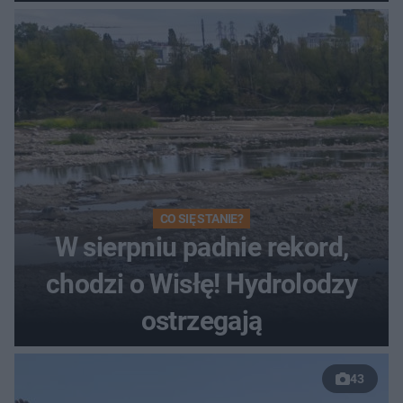
Toruniu
CO SIĘ STANIE?
W sierpniu padnie rekord,
chodzi o Wisłę! Hydrolodzy
ostrzegają
43