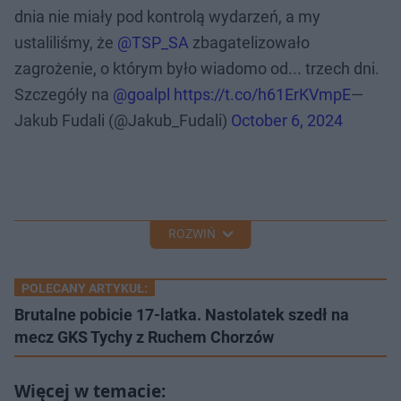
dnia nie miały pod kontrolą wydarzeń, a my
ustaliliśmy, że
@TSP_SA
zbagatelizowało
zagrożenie, o którym było wiadomo od... trzech dni.
Szczegóły na
@goalpl
https://t.co/h61ErKVmpE
—
Jakub Fudali (@Jakub_Fudali)
October 6, 2024
ROZWIŃ
POLECANY ARTYKUŁ:
Brutalne pobicie 17-latka. Nastolatek szedł na
mecz GKS Tychy z Ruchem Chorzów