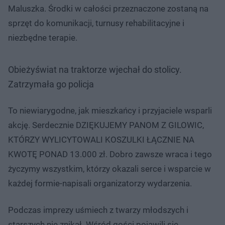
Maluszka. Środki w całości przeznaczone zostaną na
sprzęt do komunikacji, turnusy rehabilitacyjne i
niezbędne terapie.
Obieżyświat na traktorze wjechał do stolicy.
Zatrzymała go policja
To niewiarygodne, jak mieszkańcy i przyjaciele wsparli
akcję. Serdecznie DZIĘKUJEMY PANOM Z GILOWIC,
KTÓRZY WYLICYTOWALI KOSZULKI ŁĄCZNIE NA
KWOTĘ PONAD 13.000 zł. Dobro zawsze wraca i tego
życzymy wszystkim, którzy okazali serce i wsparcie w
każdej formie-napisali organizatorzy wydarzenia.
Podczas imprezy uśmiech z twarzy młodszych i
starszych nie znikał. Wśród gości pojawili się