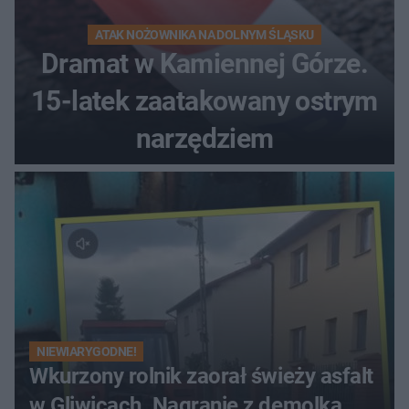
ATAK NOŻOWNIKA NA DOLNYM ŚLĄSKU
Dramat w Kamiennej Górze.
15-latek zaatakowany ostrym
narzędziem
NIEWIARYGODNE!
Wkurzony rolnik zaorał świeży asfalt
w Gliwicach. Nagranie z demolką