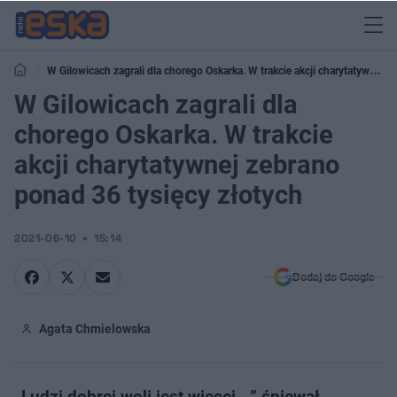
W Gilowicach zagrali dla chorego Oskarka. W trakcie akcji charytatywnej
zebrano ponad 36 tysięcy złotych
W Gilowicach zagrali dla
chorego Oskarka. W trakcie
akcji charytatywnej zebrano
ponad 36 tysięcy złotych
2021-06-10
15:14
Dodaj do Google
Agata Chmielowska
„Ludzi dobrej woli jest więcej …” śpiewał