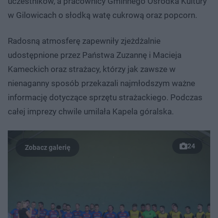
uczestników, a pracownicy Gminnego Ośrodka Kultury
w Gilowicach o słodką watę cukrową oraz popcorn.
Radosną atmosferę zapewniły zjeżdżalnie
udostępnione przez Państwa Zuzannę i Macieja
Kameckich oraz strażacy, którzy jak zawsze w
nienaganny sposób przekazali najmłodszym ważne
informację dotyczące sprzętu strażackiego. Podczas
całej imprezy chwile umilała Kapela góralska.
24