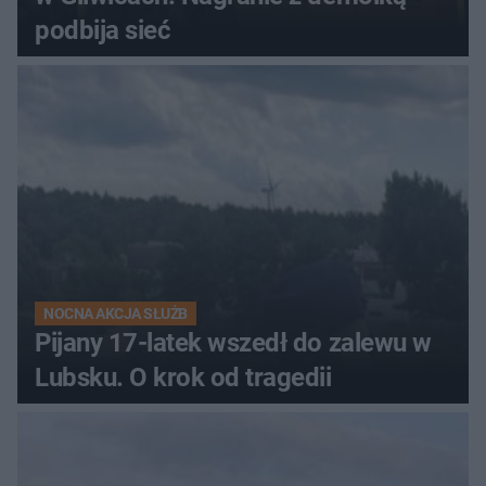
podbija sieć
NOCNA AKCJA SŁUŻB
Pijany 17-latek wszedł do zalewu w
Lubsku. O krok od tragedii