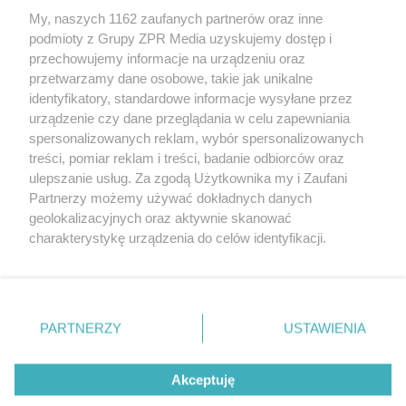
My, naszych 1162 zaufanych partnerów oraz inne
Żaden utwór zamieszczony w serwisie nie może być powielany i
podmioty z Grupy ZPR Media uzyskujemy dostęp i
rozpowszechniany lub dalej rozpowszechniany w jakikolwiek sposób (w
tym także elektroniczny lub mechaniczny) na jakimkolwiek polu
przechowujemy informacje na urządzeniu oraz
eksploatacji w jakiejkolwiek formie, włącznie z umieszczaniem w
przetwarzamy dane osobowe, takie jak unikalne
Internecie bez pisemnej zgody właściciela praw. Jakiekolwiek użycie lub
identyfikatory, standardowe informacje wysyłane przez
wykorzystanie utworów w całości lub w części z naruszeniem prawa,
tzn. bez właściwej zgody, jest zabronione pod groźbą kary i może być
urządzenie czy dane przeglądania w celu zapewniania
ścigane prawnie.
spersonalizowanych reklam, wybór spersonalizowanych
treści, pomiar reklam i treści, badanie odbiorców oraz
ulepszanie usług. Za zgodą Użytkownika my i Zaufani
Partnerzy możemy używać dokładnych danych
geolokalizacyjnych oraz aktywnie skanować
charakterystykę urządzenia do celów identyfikacji.
Ponieważ cenimy Twoją prywatność, prosimy o zgodę na
O nas
korzystanie z tych technologii poprzez kliknięcie
Informacje prawne
„Akceptuję”. Zgoda jest dobrowolna i zawsze możesz ją
zmienić/wycofać klikając przycisk ustawień prywatności
PARTNERZY
USTAWIENIA
Nasze serwisy
znajdujący się w lewym dolnym rogu strony
. Niektóre
rodzaje przetwarzania danych nie wymagają zgody
© 2026 Grupa ZPR Media
Akceptuję
użytkownika, ale masz prawo sprzeciwić się takiemu
przetwarzaniu. Preferencje będą miały zastosowanie tylko