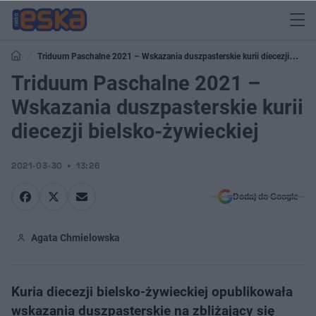
Triduum Paschalne 2021 – Wskazania duszpasterskie kurii diecezji
bielsko-żywieckiej
Triduum Paschalne 2021 –
Wskazania duszpasterskie kurii
diecezji bielsko-żywieckiej
2021-03-30
13:26
Dodaj do Google
Agata Chmielowska
Kuria diecezji bielsko-żywieckiej opublikowała
wskazania duszpasterskie na zbliżający się