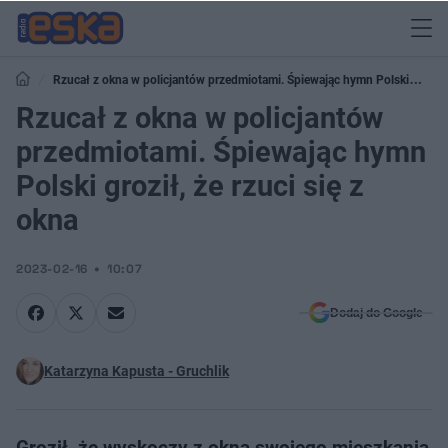
Rzucał z okna w policjantów przedmiotami. Śpiewając hymn Polski
groził, że rzuci się z okna
Rzucał z okna w policjantów
przedmiotami. Śpiewając hymn
Polski groził, że rzuci się z
okna
2023-02-16
10:07
Dodaj do Google
Katarzyna Kapusta - Gruchlik
Groził, że wyskoczy z okna swojego mieszkania