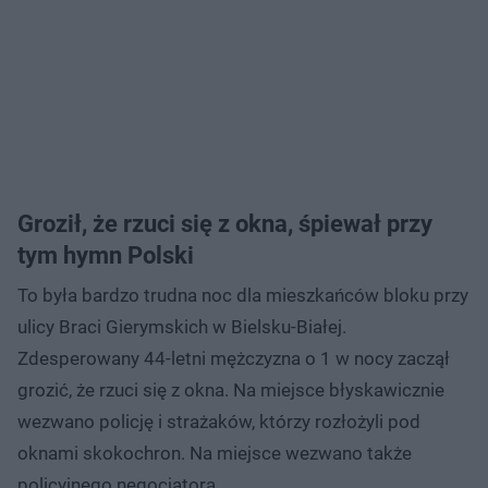
Groził, że rzuci się z okna, śpiewał przy
tym hymn Polski
To była bardzo trudna noc dla mieszkańców bloku przy
ulicy Braci Gierymskich w Bielsku-Białej.
Zdesperowany 44-letni mężczyzna o 1 w nocy zaczął
grozić, że rzuci się z okna. Na miejsce błyskawicznie
wezwano policję i strażaków, którzy rozłożyli pod
oknami skokochron. Na miejsce wezwano także
policyjnego negocjatora.