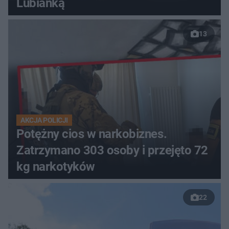
Lubianką
13
AKCJA POLICJI
Potężny cios w narkobiznes.
Zatrzymano 303 osoby i przejęto 72
kg narkotyków
22