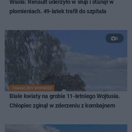
Wsola: Renault uderzyło w słup i stanął w
płomieniach. 49-latek trafił do szpitala
6
TRAGICZNY WYPADEK
Białe kwiaty na grobie 11-letniego Wojtusia.
Chłopiec zginął w zderzeniu z kombajnem