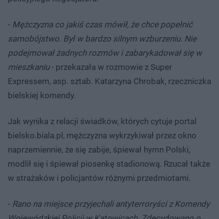
-
Mężczyzna co jakiś czas mówił, że chce popełnić
samobójstwo. Był w bardzo silnym wzburzeniu. Nie
podejmował żadnych rozmów i zabarykadował się w
mieszkaniu
- przekazała w rozmowie z Super
Expressem, asp. sztab. Katarzyna Chrobak, rzeczniczka
bielskiej komendy.
Jak wynika z relacji świadków, których cytuje portal
bielsko.biala.pl, mężczyzna wykrzykiwał przez okno
naprzemiennie, że się zabije, śpiewał hymn Polski,
modlił się i śpiewał piosenkę stadionową. Rzucał także
w strażaków i policjantów różnymi przedmiotami.
-
Rano na miejsce przyjechali antyterroryści z Komendy
Wojewódzkiej Policji w Katowicach. Zdecydowano o