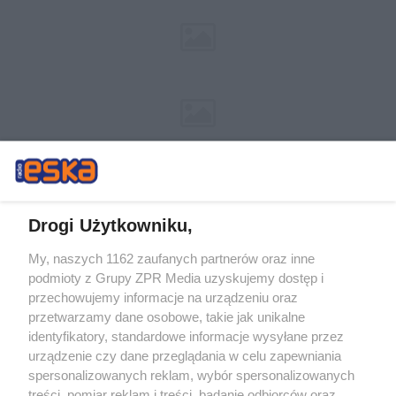
Drogi Użytkowniku,
My, naszych 1162 zaufanych partnerów oraz inne
Żaden utwór zamieszczony w serwisie nie może być powielany i
podmioty z Grupy ZPR Media uzyskujemy dostęp i
rozpowszechniany lub dalej rozpowszechniany w jakikolwiek sposób (w
tym także elektroniczny lub mechaniczny) na jakimkolwiek polu
przechowujemy informacje na urządzeniu oraz
eksploatacji w jakiejkolwiek formie, włącznie z umieszczaniem w Internecie
przetwarzamy dane osobowe, takie jak unikalne
bez pisemnej zgody właściciela praw. Jakiekolwiek użycie lub
identyfikatory, standardowe informacje wysyłane przez
wykorzystanie utworów w całości lub w części z naruszeniem prawa, tzn.
bez właściwej zgody, jest zabronione pod groźbą kary i może być ścigane
urządzenie czy dane przeglądania w celu zapewniania
prawnie.
spersonalizowanych reklam, wybór spersonalizowanych
treści, pomiar reklam i treści, badanie odbiorców oraz