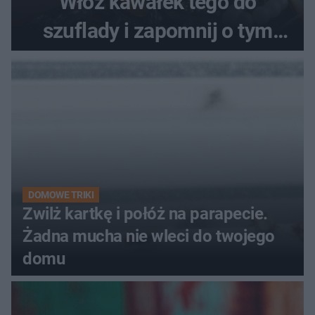
Włóż kawałek tego do
szuflady i zapomnij o tym
problemie. Sposób na
pociemniałą biżuterię
DOMOWE TRIKI
Zwilż kartkę i połóż na parapecie.
Żadna mucha nie wleci do twojego
domu