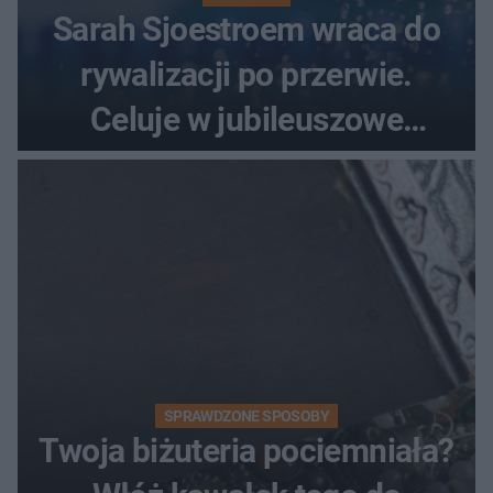
Sarah Sjoestroem wraca do
rywalizacji po przerwie.
Celuje w jubileuszowe
medale na ME
SPRAWDZONE SPOSOBY
Twoja biżuteria pociemniała?