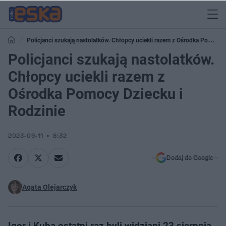
Policjanci szukają nastolatków. Chłopcy uciekli razem z Ośrodka Pomocy
Dziecku i Rodzinie
Policjanci szukają nastolatków.
Chłopcy uciekli razem z
Ośrodka Pomocy Dziecku i
Rodzinie
2023-09-11
8:32
Dodaj do Google
Agata Olejarczyk
Igor i Kuba ostatni raz byli widziani 23 sierpnia.