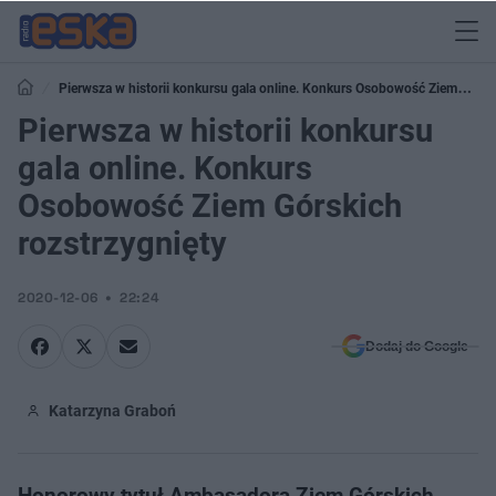
Pierwsza w historii konkursu gala online. Konkurs Osobowość Ziem
Górskich rozstrzygnięty
Pierwsza w historii konkursu
gala online. Konkurs
Osobowość Ziem Górskich
rozstrzygnięty
2020-12-06
22:24
Dodaj do Google
Katarzyna Graboń
Honorowy tytuł Ambasadora Ziem Górskich