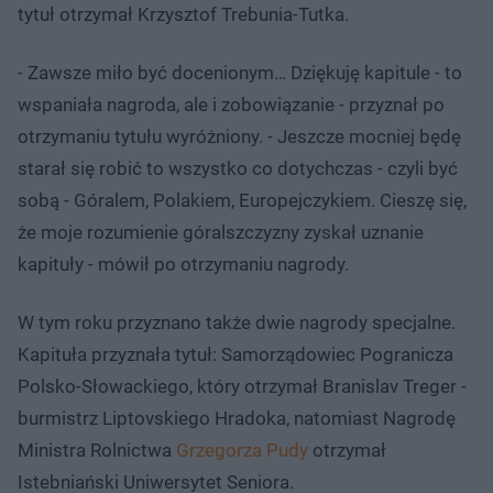
tytuł otrzymał Krzysztof Trebunia-Tutka.
- Zawsze miło być docenionym… Dziękuję kapitule - to
wspaniała nagroda, ale i zobowiązanie - przyznał po
otrzymaniu tytułu wyróżniony. - Jeszcze mocniej będę
starał się robić to wszystko co dotychczas - czyli być
sobą - Góralem, Polakiem, Europejczykiem. Cieszę się,
że moje rozumienie góralszczyzny zyskał uznanie
kapituły - mówił po otrzymaniu nagrody.
W tym roku przyznano także dwie nagrody specjalne.
Kapituła przyznała tytuł: Samorządowiec Pogranicza
Polsko-Słowackiego, który otrzymał Branislav Treger -
burmistrz Liptovskiego Hradoka, natomiast Nagrodę
Ministra Rolnictwa
Grzegorza Pudy
otrzymał
Istebniański Uniwersytet Seniora.