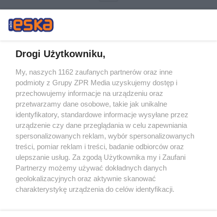
Drogi Użytkowniku,
My, naszych 1162 zaufanych partnerów oraz inne
Żaden utwór zamieszczony w serwisie nie może być powielany i
podmioty z Grupy ZPR Media uzyskujemy dostęp i
rozpowszechniany lub dalej rozpowszechniany w jakikolwiek sposób (w
tym także elektroniczny lub mechaniczny) na jakimkolwiek polu
przechowujemy informacje na urządzeniu oraz
eksploatacji w jakiejkolwiek formie, włącznie z umieszczaniem w
przetwarzamy dane osobowe, takie jak unikalne
Internecie bez pisemnej zgody właściciela praw. Jakiekolwiek użycie lub
identyfikatory, standardowe informacje wysyłane przez
wykorzystanie utworów w całości lub w części z naruszeniem prawa,
tzn. bez właściwej zgody, jest zabronione pod groźbą kary i może być
urządzenie czy dane przeglądania w celu zapewniania
ścigane prawnie.
spersonalizowanych reklam, wybór spersonalizowanych
treści, pomiar reklam i treści, badanie odbiorców oraz
ulepszanie usług. Za zgodą Użytkownika my i Zaufani
Partnerzy możemy używać dokładnych danych
geolokalizacyjnych oraz aktywnie skanować
charakterystykę urządzenia do celów identyfikacji.
Ponieważ cenimy Twoją prywatność, prosimy o zgodę na
O nas
korzystanie z tych technologii poprzez kliknięcie