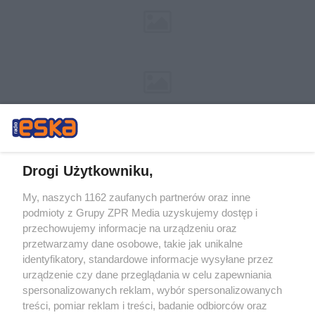
Drogi Użytkowniku,
My, naszych 1162 zaufanych partnerów oraz inne
Żaden utwór zamieszczony w serwisie nie może być powielany i
podmioty z Grupy ZPR Media uzyskujemy dostęp i
rozpowszechniany lub dalej rozpowszechniany w jakikolwiek sposób (w
tym także elektroniczny lub mechaniczny) na jakimkolwiek polu
przechowujemy informacje na urządzeniu oraz
eksploatacji w jakiejkolwiek formie, włącznie z umieszczaniem w Internecie
przetwarzamy dane osobowe, takie jak unikalne
bez pisemnej zgody właściciela praw. Jakiekolwiek użycie lub
identyfikatory, standardowe informacje wysyłane przez
wykorzystanie utworów w całości lub w części z naruszeniem prawa, tzn.
bez właściwej zgody, jest zabronione pod groźbą kary i może być ścigane
urządzenie czy dane przeglądania w celu zapewniania
prawnie.
spersonalizowanych reklam, wybór spersonalizowanych
treści, pomiar reklam i treści, badanie odbiorców oraz