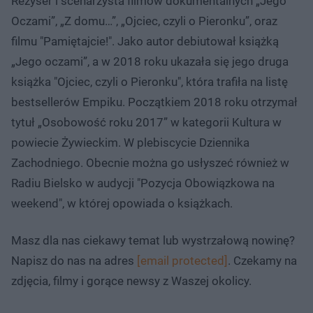
Reżyser i scenarzysta filmów dokumentalnych „Jego
Oczami”, „Z domu…”, „Ojciec, czyli o Pieronku”, oraz
filmu "Pamiętajcie!". Jako autor debiutował książką
„Jego oczami”, a w 2018 roku ukazała się jego druga
książka "Ojciec, czyli o Pieronku", która trafiła na listę
bestsellerów Empiku. Początkiem 2018 roku otrzymał
tytuł „Osobowość roku 2017” w kategorii Kultura w
powiecie Żywieckim. W plebiscycie Dziennika
Zachodniego. Obecnie można go usłyszeć również w
Radiu Bielsko w audycji "Pozycja Obowiązkowa na
weekend", w której opowiada o książkach.
Masz dla nas ciekawy temat lub wystrzałową nowinę?
Napisz do nas na adres
[email protected]
. Czekamy na
zdjęcia, filmy i gorące newsy z Waszej okolicy.