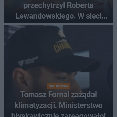
przechytrzył Roberta
Lewandowskiego. W sieci
krąży wideo z tego pojedynku
SIATKÓWKA
Tomasz Fornal zażądał
klimatyzacji. Ministerstwo
błyskawicznie zareagowało!