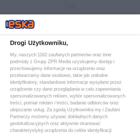
Drogi Użytkowniku,
My, naszych 1162 zaufanych partnerów oraz inne
Żaden utwór zamieszczony w serwisie nie może być powielany i
podmioty z Grupy ZPR Media uzyskujemy dostęp i
rozpowszechniany lub dalej rozpowszechniany w jakikolwiek sposób (w
tym także elektroniczny lub mechaniczny) na jakimkolwiek polu
przechowujemy informacje na urządzeniu oraz
eksploatacji w jakiejkolwiek formie, włącznie z umieszczaniem w
przetwarzamy dane osobowe, takie jak unikalne
Internecie bez pisemnej zgody właściciela praw. Jakiekolwiek użycie lub
identyfikatory, standardowe informacje wysyłane przez
wykorzystanie utworów w całości lub w części z naruszeniem prawa,
tzn. bez właściwej zgody, jest zabronione pod groźbą kary i może być
urządzenie czy dane przeglądania w celu zapewniania
ścigane prawnie.
spersonalizowanych reklam, wybór spersonalizowanych
treści, pomiar reklam i treści, badanie odbiorców oraz
ulepszanie usług. Za zgodą Użytkownika my i Zaufani
Partnerzy możemy używać dokładnych danych
geolokalizacyjnych oraz aktywnie skanować
charakterystykę urządzenia do celów identyfikacji.
Ponieważ cenimy Twoją prywatność, prosimy o zgodę na
O nas