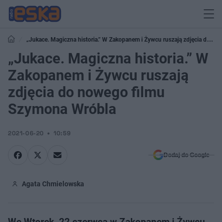
„Jukace. Magiczna historia.” W Zakopanem i Żywcu ruszają zdjęcia do
„Jukace. Magiczna historia.” W
nowego filmu Szymona Wróbla
Zakopanem i Żywcu ruszają
zdjęcia do nowego filmu
Szymona Wróbla
2021-06-20
10:59
Dodaj do Google
Agata Chmielowska
We Wtorek, 22 czerwca w Zakopanem i Żywcu,