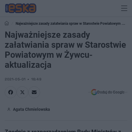
Najważniejsze zasady załatwiania spraw w Starostwie Powiatowym w
Żywcu- aktualizacja
Najważniejsze zasady
załatwiania spraw w Starostwie
Powiatowym w Żywcu-
aktualizacja
2021-05-01
16:49
Dodaj do Google
Agata Chmielowska
Zgodnie z rozporządzeniem Rady Ministrów z