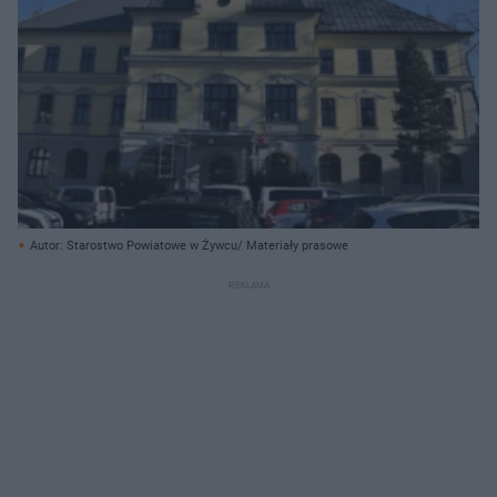
Autor: Starostwo Powiatowe w Żywcu/ Materiały prasowe