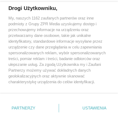
Drogi Użytkowniku,
My, naszych 1162 zaufanych partnerów oraz inne
Żaden utwór zamieszczony w serwisie nie może być powielany i
podmioty z Grupy ZPR Media uzyskujemy dostęp i
rozpowszechniany lub dalej rozpowszechniany w jakikolwiek sposób (w
tym także elektroniczny lub mechaniczny) na jakimkolwiek polu
przechowujemy informacje na urządzeniu oraz
eksploatacji w jakiejkolwiek formie, włącznie z umieszczaniem w
przetwarzamy dane osobowe, takie jak unikalne
Internecie bez pisemnej zgody właściciela praw. Jakiekolwiek użycie lub
identyfikatory, standardowe informacje wysyłane przez
wykorzystanie utworów w całości lub w części z naruszeniem prawa,
tzn. bez właściwej zgody, jest zabronione pod groźbą kary i może być
urządzenie czy dane przeglądania w celu zapewniania
ścigane prawnie.
spersonalizowanych reklam, wybór spersonalizowanych
treści, pomiar reklam i treści, badanie odbiorców oraz
ulepszanie usług. Za zgodą Użytkownika my i Zaufani
Partnerzy możemy używać dokładnych danych
geolokalizacyjnych oraz aktywnie skanować
charakterystykę urządzenia do celów identyfikacji.
Ponieważ cenimy Twoją prywatność, prosimy o zgodę na
O nas
korzystanie z tych technologii poprzez kliknięcie
Informacje prawne
„Akceptuję”. Zgoda jest dobrowolna i zawsze możesz ją
zmienić/wycofać klikając przycisk ustawień prywatności
PARTNERZY
USTAWIENIA
Nasze serwisy
znajdujący się w lewym dolnym rogu strony
. Niektóre
rodzaje przetwarzania danych nie wymagają zgody