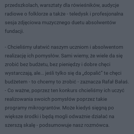
przedszkolach, warsztaty dla rówieśników, audycje
radiowe o folklorze a także - teledysk i profesjonalna
sesja zdjęciowa muzycznego duetu absolwentów
fundacji.
- Chcieliśmy ułatwić naszym uczniom i absolwentom
realizację ich pomysłów. Sami wiemy, że wiele da się
zrobić bez budżetu, bez pieniędzy i dobre chęci
wystarczają, ale... jeśli tylko się da „dopalić” te chęci
budżetem - to chcemy to zrobić - zaznacza Rafał Bałaś.
- Co ważne, poprzez ten konkurs chcieliśmy ich uczyć
realizowania swoich pomysłów poprzez takie
programy mikrograntów. Może kiedyś sięgną po
większe środki i będą mogli odważnie działać na
szerszą skalę - podsumowuje nasz rozmówca.