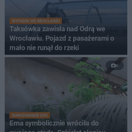
WYPADEK WE WROCŁAWIU
Taksówka zawisła nad Odrą we
Wrocławiu. Pojazd z pasażerami o
mało nie runął do rzeki
6
WARSZAWSKIE ZOO
Erna symbolicznie wróciła do