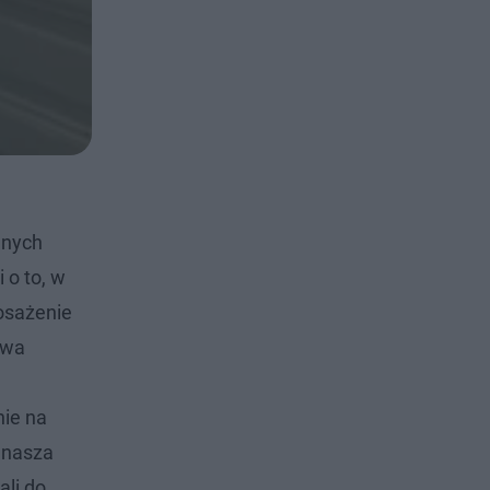
jnych
 o to, w
osażenie
owa
nie na
 nasza
ali do