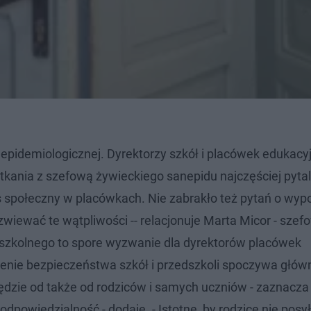
 epidemiologicznej. Dyrektorzy szkół i placówek edukacy
nia z szefową żywieckiego sanepidu najczęściej pytali
 społeczny w placówkach. Nie zabrakło też pytań o wyp
rozwiewać te wątpliwości -- relacjonuje Marta Micor - szef
 szkolnego to spore wyzwanie dla dyrektorów placówek
nie bezpieczeństwa szkół i przedszkoli spoczywa głów
będzie od także od rodziców i samych uczniów - zaznacza
powiedzialność - dodaje. - Istotne, by rodzice nie posył