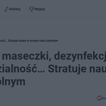
Słuchaj
Wygraj
lność… Stratuje nauka w nowym roku szkolnym
 maseczki, dezynfekcj
ialność… Stratuje na
olnym
Do