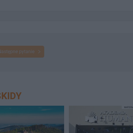
Następne pytanie
SKIDY
MATER