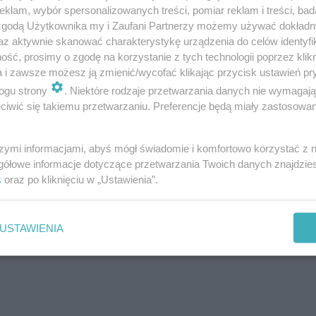
klam, wybór spersonalizowanych treści, pomiar reklam i treści, bad
zków… najważniejsze, by u progu tego nowego roku szk
 zgodą Użytkownika my i Zaufani Partnerzy możemy używać dokład
az aktywnie skanować charakterystykę urządzenia do celów identyfi
 wspólne bezpieczeństwo zależeć będzie od każdego z n
ść, prosimy o zgodę na korzystanie z tych technologii poprzez klikn
a i zawsze możesz ją zmienić/wycofać klikając przycisk ustawień pr
ogu strony
. Niektóre rodzaje przetwarzania danych nie wymagaj
iwić się takiemu przetwarzaniu. Preferencje będą miały zastosowanie
wiatowej Stacji Sanitarno-Epidemiologcznej w Żywcu
szymi informacjami, abyś mógł świadomie i komfortowo korzystać z
gółowe informacje dotyczące przetwarzania Twoich danych znajdzi
s
oraz po kliknięciu w „Ustawienia”.
USTAWIENIA