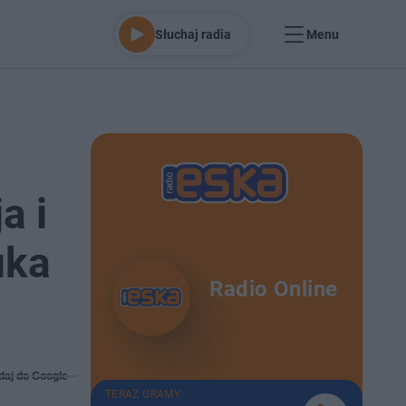
Słuchaj radia
Menu
a i
uka
Radio Online
daj do Google
TERAZ GRAMY