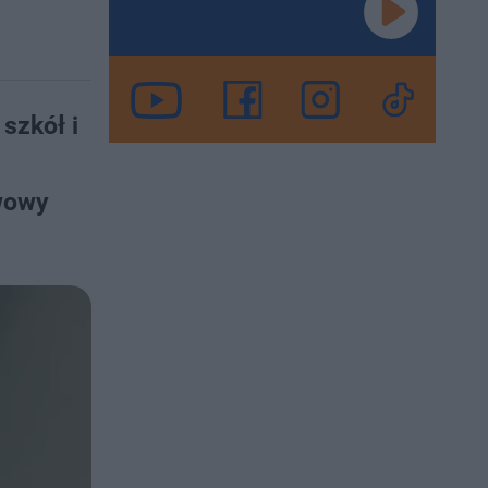
szkół i
twowy