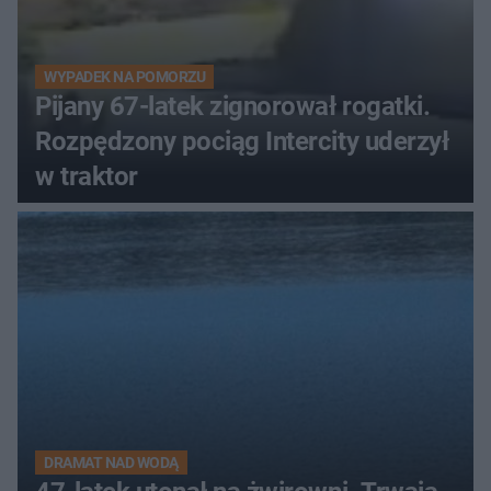
WYPADEK NA POMORZU
Pijany 67-latek zignorował rogatki.
Rozpędzony pociąg Intercity uderzył
w traktor
DRAMAT NAD WODĄ