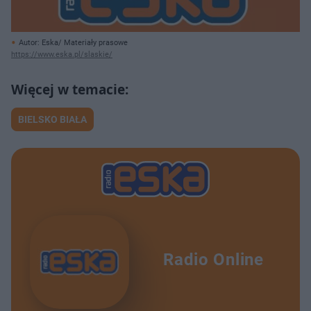
Autor: Eska/ Materiały prasowe
https://www.eska.pl/slaskie/
BIELSKO BIAŁA
Radio Online