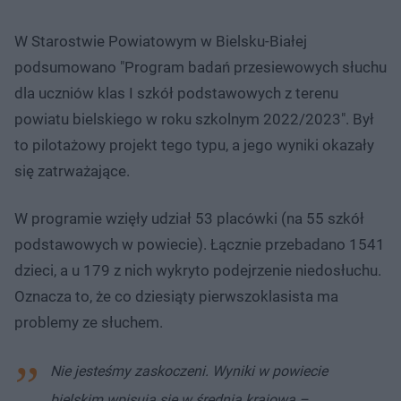
W Starostwie Powiatowym w Bielsku-Białej
podsumowano "Program badań przesiewowych słuchu
dla uczniów klas I szkół podstawowych z terenu
powiatu bielskiego w roku szkolnym 2022/2023". Był
to pilotażowy projekt tego typu, a jego wyniki okazały
się zatrważające.
W programie wzięły udział 53 placówki (na 55 szkół
podstawowych w powiecie). Łącznie przebadano 1541
dzieci, a u 179 z nich wykryto podejrzenie niedosłuchu.
Oznacza to, że co dziesiąty pierwszoklasista ma
problemy ze słuchem.
Nie jesteśmy zaskoczeni. Wyniki w powiecie
bielskim wpisują się w średnią krajową –