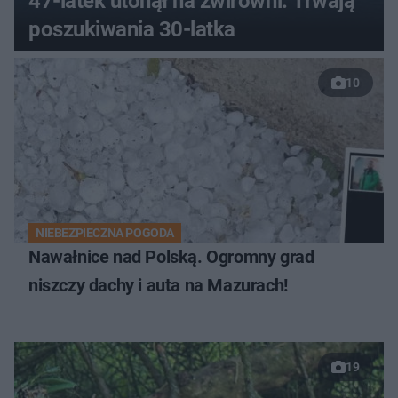
47-latek utonął na żwirowni. Trwają
poszukiwania 30-latka
10
NIEBEZPIECZNA POGODA
Nawałnice nad Polską. Ogromny grad
niszczy dachy i auta na Mazurach!
19