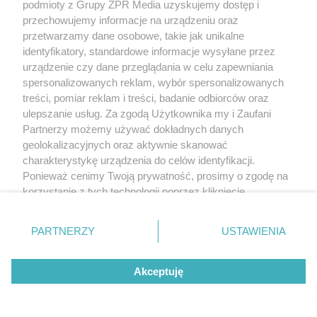
podmioty z Grupy ZPR Media uzyskujemy dostęp i
przechowujemy informacje na urządzeniu oraz
przetwarzamy dane osobowe, takie jak unikalne
identyfikatory, standardowe informacje wysyłane przez
urządzenie czy dane przeglądania w celu zapewniania
spersonalizowanych reklam, wybór spersonalizowanych
treści, pomiar reklam i treści, badanie odbiorców oraz
ulepszanie usług. Za zgodą Użytkownika my i Zaufani
Partnerzy możemy używać dokładnych danych
geolokalizacyjnych oraz aktywnie skanować
charakterystykę urządzenia do celów identyfikacji.
Ponieważ cenimy Twoją prywatność, prosimy o zgodę na
korzystanie z tych technologii poprzez kliknięcie
„Akceptuję”. Zgoda jest dobrowolna i zawsze możesz ją
zmienić/wycofać klikając przycisk ustawień prywatności
PARTNERZY
USTAWIENIA
znajdujący się w lewym dolnym rogu strony
. Niektóre
rodzaje przetwarzania danych nie wymagają zgody
Akceptuję
użytkownika, ale masz prawo sprzeciwić się takiemu
przetwarzaniu. Preferencje będą miały zastosowanie tylko
na tej witrynie.