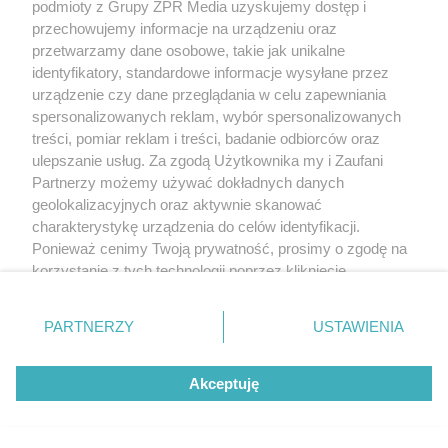
podmioty z Grupy ZPR Media uzyskujemy dostęp i
przechowujemy informacje na urządzeniu oraz
przetwarzamy dane osobowe, takie jak unikalne
identyfikatory, standardowe informacje wysyłane przez
urządzenie czy dane przeglądania w celu zapewniania
spersonalizowanych reklam, wybór spersonalizowanych
treści, pomiar reklam i treści, badanie odbiorców oraz
ulepszanie usług. Za zgodą Użytkownika my i Zaufani
Partnerzy możemy używać dokładnych danych
geolokalizacyjnych oraz aktywnie skanować
charakterystykę urządzenia do celów identyfikacji.
Ponieważ cenimy Twoją prywatność, prosimy o zgodę na
korzystanie z tych technologii poprzez kliknięcie
„Akceptuję”. Zgoda jest dobrowolna i zawsze możesz ją
zmienić/wycofać klikając przycisk ustawień prywatności
PARTNERZY
USTAWIENIA
znajdujący się w lewym dolnym rogu strony
. Niektóre
rodzaje przetwarzania danych nie wymagają zgody
Akceptuję
użytkownika, ale masz prawo sprzeciwić się takiemu
przetwarzaniu. Preferencje będą miały zastosowanie tylko
na tej witrynie.