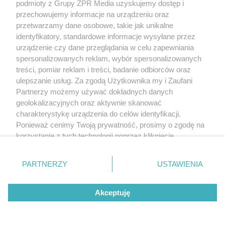
podmioty z Grupy ZPR Media uzyskujemy dostęp i
przechowujemy informacje na urządzeniu oraz
przetwarzamy dane osobowe, takie jak unikalne
identyfikatory, standardowe informacje wysyłane przez
urządzenie czy dane przeglądania w celu zapewniania
spersonalizowanych reklam, wybór spersonalizowanych
treści, pomiar reklam i treści, badanie odbiorców oraz
ulepszanie usług. Za zgodą Użytkownika my i Zaufani
Partnerzy możemy używać dokładnych danych
geolokalizacyjnych oraz aktywnie skanować
charakterystykę urządzenia do celów identyfikacji.
Ponieważ cenimy Twoją prywatność, prosimy o zgodę na
korzystanie z tych technologii poprzez kliknięcie
„Akceptuję”. Zgoda jest dobrowolna i zawsze możesz ją
zmienić/wycofać klikając przycisk ustawień prywatności
PARTNERZY
USTAWIENIA
znajdujący się w lewym dolnym rogu strony
. Niektóre
rodzaje przetwarzania danych nie wymagają zgody
Akceptuję
użytkownika, ale masz prawo sprzeciwić się takiemu
przetwarzaniu. Preferencje będą miały zastosowanie tylko
na tej witrynie.